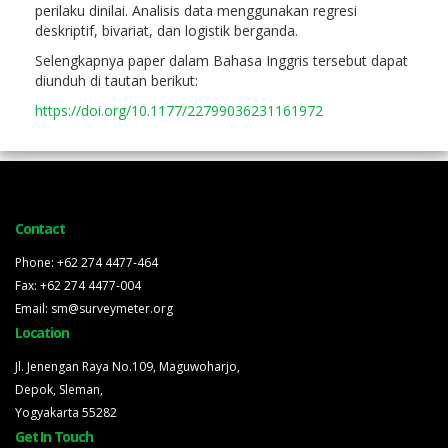
perilaku dinilai. Analisis data menggunakan regresi
deskriptif, bivariat, dan logistik berganda.
Selengkapnya paper dalam Bahasa Inggris tersebut dapat
diunduh di tautan berikut:
https://doi.org/10.1177/22799036231161972
Contact
Phone: +62 274 4477-464
Fax: +62 274 4477-004
Email: sm@surveymeter.org
Location
Jl. Jenengan Raya No.109, Maguwoharjo,
Depok, Sleman,
Yogyakarta 55282
Get In Touch