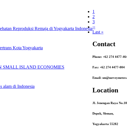
Halaman
1
sekarang
Page
2
Page
3
Halaman
››
sehatan Reproduksi Remaja di Yogyakarta Indonesia
berikutnya
Last
Last »
page
Contact
rtrans Kota Yogyakarta
Phone: +62 274 4477-46
N SMALL ISLAND ECONOMIES
Fax: +62 274 4477-004
Email: sm@surveymeter.
s alam di Indonesia
Location
Jl. Jenengan Raya No.1
Depok, Sleman,
Yogyakarta 55282