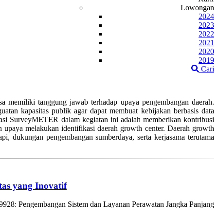
Lowongan
2024
2023
2022
2021
2020
2019
Cari
a memiliki tanggung jawab terhadap upaya pengembangan daerah.
atan kapasitas publik agar dapat membuat kebijakan berbasis data
trasi SurveyMETER dalam kegiatan ini adalah memberikan kontribusi
n upaya melakukan identifikasi daerah growth center. Daerah growth
api, dukungan pengembangan sumberdaya, serta kerjasama terutama
s yang Inovatif
928: Pengembangan Sistem dan Layanan Perawatan Jangka Panjang