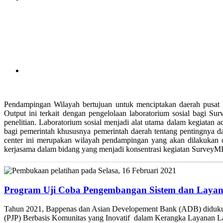
Pendampingan Wilayah bertujuan untuk menciptakan daerah pusa
Output ini terkait dengan pengelolaan laboratorium sosial bagi 
penelitian. Laboratorium sosial menjadi alat utama dalam kegiata
bagi pemerintah khususnya pemerintah daerah tentang pentingnya da
center ini merupakan wilayah pendampingan yang akan dilakukan 
kerjasama dalam bidang yang menjadi konsentrasi kegiatan Survey
Program Uji Coba Pengembangan Sistem dan Layana
Tahun 2021, Bappenas dan Asian Developement Bank (ADB) diduk
(PJP) Berbasis Komunitas yang Inovatif dalam Kerangka Layanan Lan