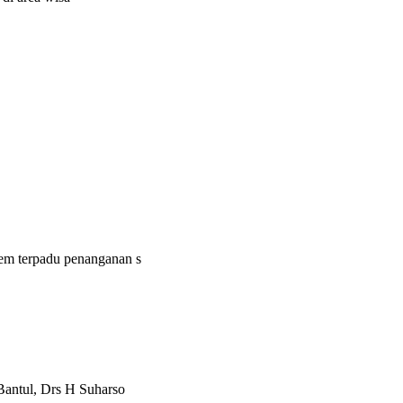
em terpadu penanganan s
antul, Drs H Suharso