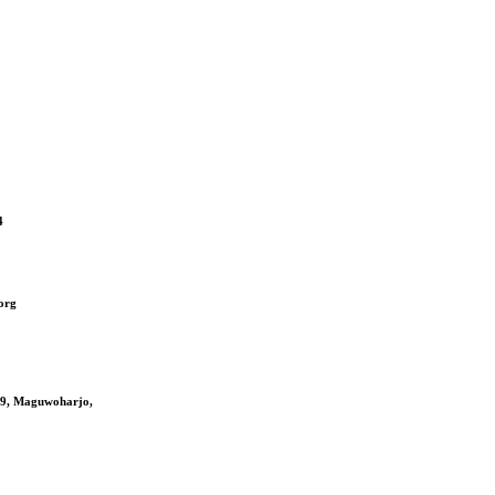
4
org
09, Maguwoharjo,