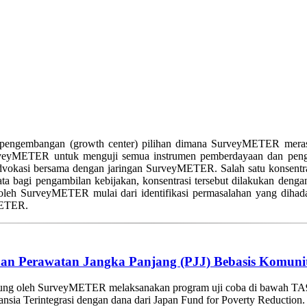
t pengembangan (growth center) pilihan dimana SurveyMETER meras
SurveyMETER untuk menguji semua instrumen pemberdayaan dan pengu
n advokasi bersama dengan jaringan SurveyMETER. Salah satu konsen
ta bagi pengambilan kebijakan, konsentrasi tersebut dilakukan denga
oleh SurveyMETER mulai dari identifikasi permasalahan yang dihad
METER.
n Perawatan Jangka Panjang (PJJ) Bebasis Komunita
ung oleh SurveyMETER melaksanakan program uji coba di bawah TA9
sia Terintegrasi dengan dana dari Japan Fund for Poverty Reduction.