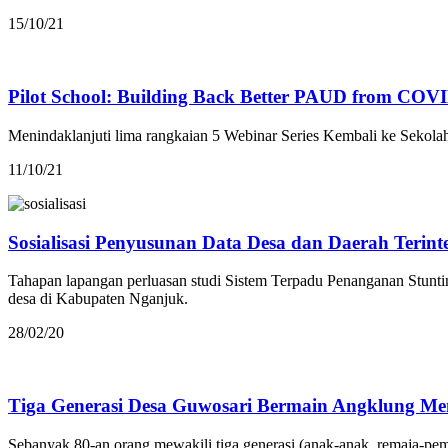
15/10/21
Pilot School: Building Back Better PAUD from COV
Menindaklanjuti lima rangkaian 5 Webinar Series Kembali ke Seko
11/10/21
Sosialisasi Penyusunan Data Desa dan Daerah Terin
Tahapan lapangan perluasan studi Sistem Terpadu Penanganan Stun
desa di Kabupaten Nganjuk.
28/02/20
Tiga Generasi Desa Guwosari Bermain Angklung 
Sebanyak 80-an orang mewakili tiga generasi (anak-anak, remaja-pem