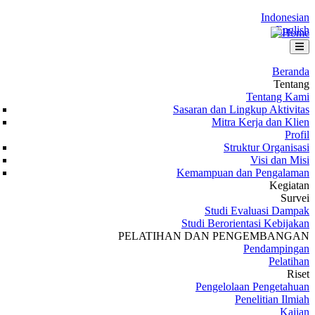
Indonesian
English
Beranda
Tentang
Tentang Kami
Sasaran dan Lingkup Aktivitas
Mitra Kerja dan Klien
Profil
Struktur Organisasi
Visi dan Misi
Kemampuan dan Pengalaman
Kegiatan
Survei
Studi Evaluasi Dampak
Studi Berorientasi Kebijakan
PELATIHAN DAN PENGEMBANGAN
Pendampingan
Pelatihan
Riset
Pengelolaan Pengetahuan
Penelitian Ilmiah
Kajian