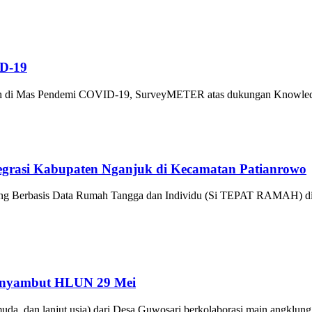
ID-19
lah di Mas Pendemi COVID-19, SurveyMETER atas dukungan Knowledge 
tegrasi Kabupaten Nganjuk di Kecamatan Patianrowo
ting Berbasis Data Rumah Tangga dan Individu (Si TEPAT RAMAH) dim
Menyambut HLUN 29 Mei
uda, dan lanjut usia) dari Desa Guwosari berkolaborasi main angklung 