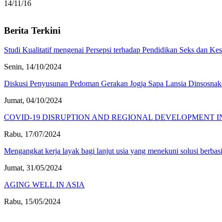
14/11/16
Berita Terkini
Pagination
Studi Kualitatif mengenai Persepsi terhadap Pendidikan Seks dan Ke
Senin, 14/10/2024
Diskusi Penyusunan Pedoman Gerakan Jogja Sapa Lansia Dinsosnake
Jumat, 04/10/2024
COVID-19 DISRUPTION AND REGIONAL DEVELOPMENT I
Rabu, 17/07/2024
Mengangkat kerja layak bagi lanjut usia yang menekuni solusi berbasi
Jumat, 31/05/2024
AGING WELL IN ASIA
Rabu, 15/05/2024