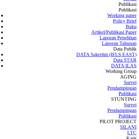
Publikasi
Publikasi
Working paper
Policy Brief
Buku
Artikel/Publikasi Paper
Laporan Penelitian
Laporan Tahunan
Data Publik
DATA Sakertim (IFLS EAST)
Data STAR
DATA ILAS
Working Group
AGING
Survei
Pendampingan
Publikasi
STUNTING
Survei
Pendampingan
Publikasi
PILOT PROJECT
SILANI
LTC
Karir