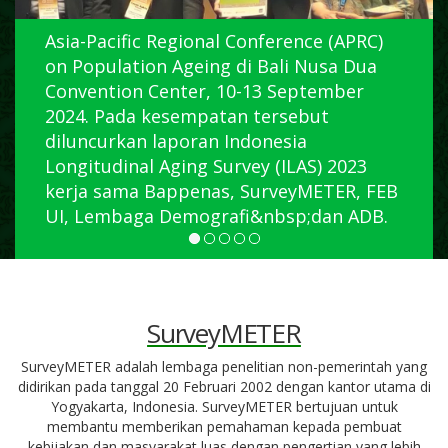
Asia-Pacific Regional Conference (APRC)
on Population Ageing di Bali Nusa Dua
Convention Center, 10-13 September
2024. Pada kesempatan tersebut
diluncurkan laporan Indonesia
Longitudinal Aging Survey (ILAS) 2023
kerja sama Bappenas, SurveyMETER, FEB
UI, Lembaga Demografi&nbsp;dan ADB.
SurveyMETER
SurveyMETER adalah lembaga penelitian non-pemerintah yang
didirikan pada tanggal 20 Februari 2002 dengan kantor utama di
Yogyakarta, Indonesia. SurveyMETER bertujuan untuk
membantu memberikan pemahaman kepada pembuat
kebijakan dan masyarakat luas dengan pengertian yang lebih