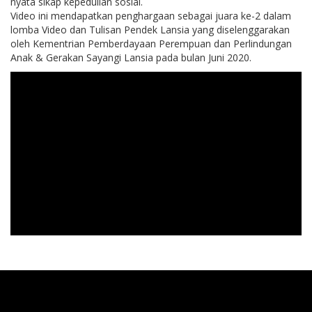
nyata sikap kepedulian sosial.
Video ini mendapatkan penghargaan sebagai juara ke-2 dalam
lomba Video dan Tulisan Pendek Lansia yang diselenggarakan
oleh Kementrian Pemberdayaan Perempuan dan Perlindungan
Anak & Gerakan Sayangi Lansia pada bulan Juni 2020.