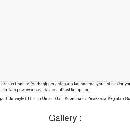
Pelatihan Editor Data STPS
Tanggal :
02/11/2018
-
03/11/2018
Lokasi :
Ruang Pertemuan Puskesmas Patianrowo, Kabu
dilakukan pada Oktober 2018 lalu, kegiatan Studi Pengembangan Siste
an pelatihan calon editor data. Pelatihan editor data dilaksanakan
 staf-staf muda Puskesmas Patianrowo dan pemuda-pemudi dari desa-de
r proses transfer (berbagi) pengetahuan kepada masyarakat sekitar yang
umpulkan pewawancara dalam aplikasi komputer.
pport SurveyMETER Iip Umar Rifa’i, Koordinator Pelaksana Kegiatan R
Gallery :