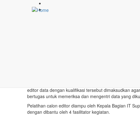
Lompat
ke
isi
utama
Setelah pelatihan Pelatihan Petugas Lapangan selesai 
Puskesmas (STPSP) di Kabupaten Nganjuk berlanjut deng
Puskesmas Patianrowo.
Peserta pelatihan sebanyak 15 orang yang terdiri dari
editor data dengan kualifikasi tersebut dimaksudkan aga
bertugas untuk memeriksa dan mengentri data yang dik
Pelatihan calon editor diampu oleh Kepala Bagian IT Su
dengan dibantu oleh 4 fasilitator kegiatan.