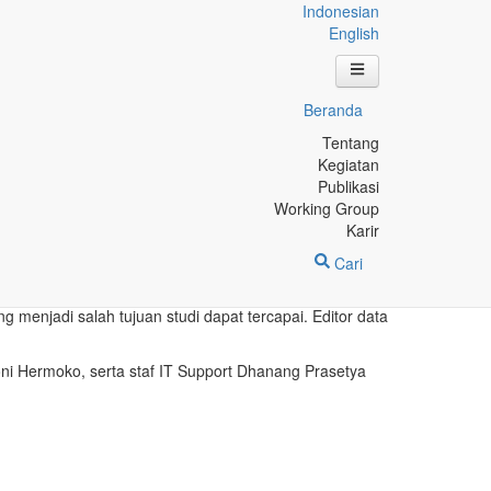
Indonesian
English
P di Kabupaten Nganjuk
Beranda
Tentang
paten Nganjuk
Kegiatan
Publikasi
Working Group
m Terpadu Penanganan Stunting Berbasi Data di Level
Karir
 pada 02-03 November 2018 di Ruang Pertemuan
Cari
sa di Kecamatan Patianrowo. Pemilihan calon petugas
 menjadi salah tujuan studi dapat tercapai. Editor data
oni Hermoko, serta staf IT Support Dhanang Prasetya