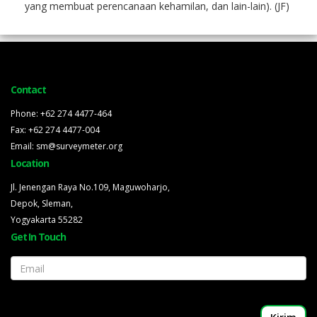
yang membuat perencanaan kehamilan, dan lain-lain). (JF)
Contact
Phone: +62 274 4477-464
Fax: +62 274 4477-004
Email: sm@surveymeter.org
Location
Jl. Jenengan Raya No.109, Maguwoharjo,
Depok, Sleman,
Yogyakarta 55282
Get In Touch
Email