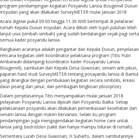
program pendampingan kegiatan Posyandu Lansia Bougenvil Dusun
Iroyudan yang akan dilakukan SurveyMETER mulai Januari 2018
Acara digelar pukul 09.00 hingga 11.30 WIB bertempat di pelataran
rumah Kepala Dusun Iroyudan. Acara diikuti oleh tujuh puluhan lebih
lanjut usia (simbah-simbah) yang sudah berdatangan sejak pagi serta
semua kader posyandu lansia.
Rangkaian acaranya adalah pengantar dari Kepala Dusun, penjelasan
rencana kegiatan oleh koordinator pelaksana program (Titis Putri
Ambarwati didampingi koordinator kader Posayandu Lansia
Bougenvil), sambutan dari Kepala Desa Guwosari, senam anti pikun,
paparan hasil studi SurveyMETER tentang posayandu lansia di Bantul
yang dirangkai dengan pembukaan kegiatan secara simbolis, kreasi
daun pisang dan janur, dan pembagian bingkisan (doorprize).
Dalam penjelasannya Titis menyampaikan mulai Januari 2018
pelayanan Posyandu Lansia dipisah dari Posyandu Balita. Setiap
pelaksanaan posyandu akan dilakukan pemerikasaan kesehatan dan
senam lansia dengan materi bervariasi. Selain itu program
pendampingan juga mengagendakan kegiatan home care untuk
lansia yang
bedridden
(sakit dan hanya mampu tiduran di rumah).
Sementara Lurah Desa Guwosari, H Suharto, dalam sambutannya