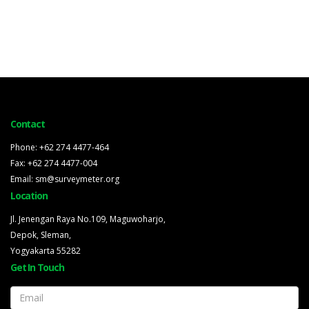
Contact
Phone: +62 274 4477-464
Fax: +62 274 4477-004
Email: sm@surveymeter.org
Location
Jl. Jenengan Raya No.109, Maguwoharjo,
Depok, Sleman,
Yogyakarta 55282
Get In Touch
Email