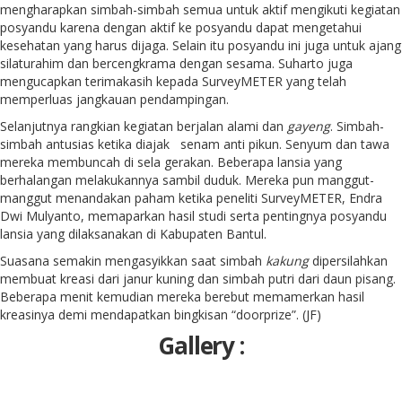
mengharapkan simbah-simbah semua untuk aktif mengikuti kegiatan
posyandu karena dengan aktif ke posyandu dapat mengetahui
kesehatan yang harus dijaga. Selain itu posyandu ini juga untuk ajang
silaturahim dan bercengkrama dengan sesama. Suharto juga
mengucapkan terimakasih kepada SurveyMETER yang telah
memperluas jangkauan pendampingan.
Selanjutnya rangkian kegiatan berjalan alami dan
gayeng
. Simbah-
simbah antusias ketika diajak senam anti pikun. Senyum dan tawa
mereka membuncah di sela gerakan. Beberapa lansia yang
berhalangan melakukannya sambil duduk. Mereka pun manggut-
manggut menandakan paham ketika peneliti SurveyMETER, Endra
Dwi Mulyanto, memaparkan hasil studi serta pentingnya posyandu
lansia yang dilaksanakan di Kabupaten Bantul.
Suasana semakin mengasyikkan saat simbah
kakung
dipersilahkan
membuat kreasi dari janur kuning dan simbah putri dari daun pisang.
Beberapa menit kemudian mereka berebut memamerkan hasil
kreasinya demi mendapatkan bingkisan “doorprize”. (JF)
Gallery :