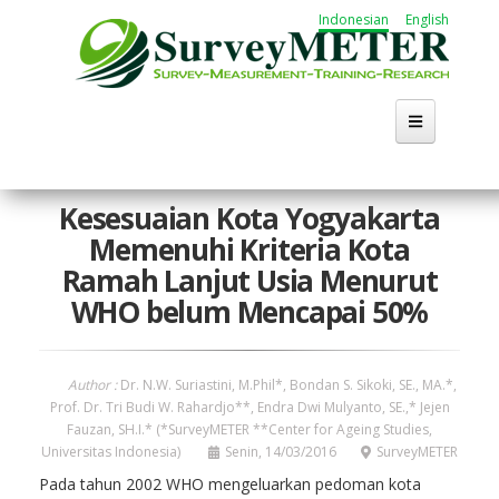
Lompat
Indonesian
English
ke
isi
utama
Kesesuaian Kota Yogyakarta
Memenuhi Kriteria Kota
Ramah Lanjut Usia Menurut
WHO belum Mencapai 50%
Author :
Dr. N.W. Suriastini, M.Phil*, Bondan S. Sikoki, SE., MA.*,
Prof. Dr. Tri Budi W. Rahardjo**, Endra Dwi Mulyanto, SE.,* Jejen
Fauzan, SH.I.* (*SurveyMETER **Center for Ageing Studies,
Universitas Indonesia)
Senin, 14/03/2016
SurveyMETER
Pada tahun 2002 WHO mengeluarkan pedoman kota