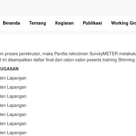
rta Training SHINNING wave 2
Beranda
Tentang
Kegiatan
Publikasi
Working Gr
alam proses perekrutan, maka Panitia rekrutmen SurveyMETER melak
ni disampaikan daftar final dari calon-calon peserta training Shinning
NUGASAN
sten Lapangan
sten Lapangan
sten Lapangan
sten Lapangan
sten Lapangan
sten Lapangan
sten Lapangan