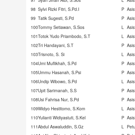
97
Syah Jihan Albi, S.Sos
L
Asi
98
Sylvi Rizki Fitri, S.Pd.I
P
Asi
99
Tatik Sugesti, S.Pd
P
Asi
100
Tommy Setiawan, S.Sos
L
Asi
101
Totok Yudo Priambodo, S.T
L
Asi
102
Tri Handayani, S.T
P
Asi
103
Trisnoto, S. Si
L
Asi
104
Umi Muflikhah, S.Pd
P
Asi
105
Ummu Hasanah, S.Psi
P
Asi
106
Undip Wibowo, S.Pd
L
Asi
107
Upit Sarimanah, S.S
P
Asi
108
Usi Fahrisa Nur, S.Pd
P
Asi
109
Widyo Hestitomo, S.Kom
L
Asi
110
Yulianti Widiyastuti, S.Kel
P
Asi
111
Abdul Aswaluddin, S.Gz
L
Pet