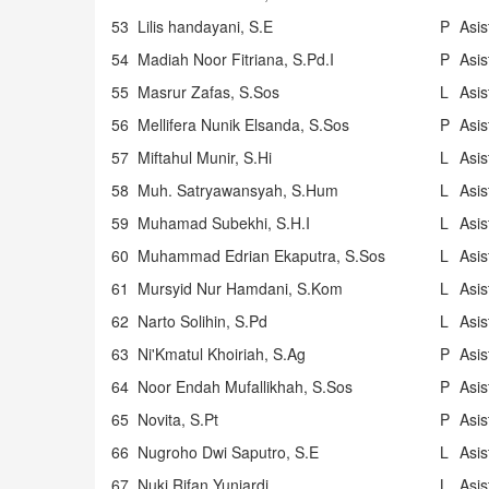
53
Lilis handayani, S.E
P
Asi
54
Madiah Noor Fitriana, S.Pd.I
P
Asi
55
Masrur Zafas, S.Sos
L
Asi
56
Mellifera Nunik Elsanda, S.Sos
P
Asi
57
Miftahul Munir, S.Hi
L
Asi
58
Muh. Satryawansyah, S.Hum
L
Asi
59
Muhamad Subekhi, S.H.I
L
Asi
60
Muhammad Edrian Ekaputra, S.Sos
L
Asi
61
Mursyid Nur Hamdani, S.Kom
L
Asi
62
Narto Solihin, S.Pd
L
Asi
63
Ni'Kmatul Khoiriah, S.Ag
P
Asi
64
Noor Endah Mufallikhah, S.Sos
P
Asi
65
Novita, S.Pt
P
Asi
66
Nugroho Dwi Saputro, S.E
L
Asi
67
Nuki Rifan Yuniardi
L
Asi