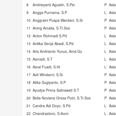
8
Andrieyanti Agustin, S.Psi
P
Asi
9
Angga Purnama, S.P
L
Asi
10
Anggraini Puspa Wardani, S.Si
P
Asi
11
Aning Amalia, S.Tr.Sos
P
Asi
12
Anton Rohmadi S.Pd
L
Asi
13
Ardika Senja Abadi, S.Pd
L
Asi
14
Aris Andrianto Yunus, Amd.Gz
L
Asi
15
Asmadi, S.T
L
Asi
16
Asral Fuadi, S.Hi
L
Asi
17
Asti Windarni, S.Si
P
Asi
18
Atika Sugiyanto, S.P
P
Asi
19
Ayudya Prima Safirawati S.T
P
Asi
20
Bella Noviana Gresa Putri, S.Tr.Sos
P
Asi
21
Candra Adi Doyo, S.Pd
L
Asi
22
Chandrastoro, S.Ikom
L
Asi