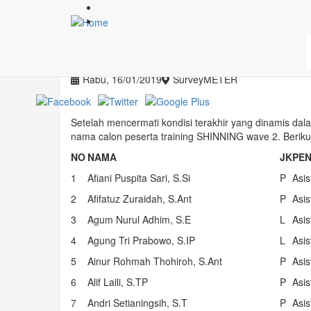
Lompat ke isi utama
Daftar Final Calon Pese
Rabu, 16/01/2019
SurveyMETER
Setelah mencermati kondisi terakhir yang dinamis d
nama calon peserta training SHINNING wave 2. Berikut i
NO
NAMA
JK
PE
1
Afiani Puspita Sari, S.Si
P
Asi
2
Afifatuz Zuraidah, S.Ant
P
Asi
3
Agum Nurul Adhim, S.E
L
Asi
4
Agung Tri Prabowo, S.IP
L
Asi
5
Ainur Rohmah Thohiroh, S.Ant
P
Asi
6
Alif Laili, S.TP
P
Asi
7
Andri Setianingsih, S.T
P
Asi