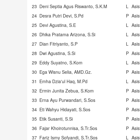
23
Deni Septia Agus Riswanto, S.K.M
L
Asi
24
Desra Putri Devi, S.Pd
P
Asi
25
Devi Agustina, S.E
L
Asi
26
Dhika Pratama Arizona, S.Si
L
Asi
27
Dian Fitriyanto, S.P
L
Asi
28
Dwi Agustina, S.Si
P
Asi
29
Eddy Suyatno, S.Kom
L
Asi
30
Ega Wisnu Selia, AMD.Gz.
P
Asi
31
Emha Dzia'ul Haq, M.Pd
L
Asi
32
Ermin Junita Zebua, S.Kom
P
Asi
33
Erna Ayu Purwandari, S.Sos
P
Asi
34
Eti Wahyu Hidayati, S.Sos
P
Asi
35
Etik Susanti, S.Si
P
Asi
36
Fajar Khoirotunnisa, S.Tr.Sos
P
Asi
37
Fariz Ismy Sofyandi, S.Tr.Sos
L
Asi