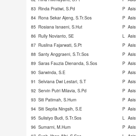
83
Rinda Pratiwi, S.Pd
P
Asi
84
Rona Sekar Ajeng, S.Tr.Sos
P
Asi
85
Rosiana Isnaeni, S.Hut
P
Asi
86
Rully Novianto, SE
L
Asi
87
Ruslina Fajarwati, S.Pt
P
Asi
88
Santy Anggraeni, S.Tr.Sos
P
Asi
89
Saras Fauzia Dienanda, S.Sos
P
Asi
90
Sarwinda, S.E
P
Asi
91
Selviana Dwi Lestari, S.T
P
Asi
92
Servin Putri Milavia, S.Pd
P
Asi
93
Siti Patimah, S.Hum
P
Asi
94
Siti Septia Ningsih, S.E
P
Asi
95
Sulistyo Budi, S.Tr.Sos
L
Asi
96
Sumarni, M.Hum
P
Asi