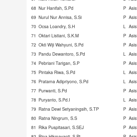
68
Nur Hanifah, S.Pd
P
Asi
69
Nurul Nur Annisa, S.Si
P
Asi
70
Ocsa Loandry, S.H
L
Asi
71
Oktari Listiani, S.K.M
P
Asi
72
Okti Wiji Wahyuni, S.Pd
P
Asi
73
Pandu Dewantoro, S.Pd
L
Asi
74
Pebriani Tarigan, S.P
P
Asi
75
Pintaka Riwa, S.Pd
L
Asi
76
Pratama Adipriyono, S.Pd
L
Asi
77
Purwanti, S.Pd
P
Asi
78
Puryanto, S.Pd.I
L
Asi
79
Ratna Dewi Setyaningsih, S.TP
P
Asi
80
Ratna Ningrum, S.S
P
Asi
81
Rika Puspitasari, S.SEJ
P
Asi
82
Rina Hikmayanti, S.Pt
P
Asi