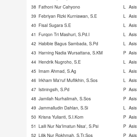
38
Fathoni Nur Cahyono
L
Asi
39
Febriyan Rizki Kurniawan, S.E
L
Asi
40
Fisal Sugara S.E
L
Asi
41
Furqon Tri Mashuri, S.Pd.I
L
Asi
42
Habibie Bagus Sambada, S.Pd
L
Asi
43
Harning Nadia Wursattana, S.KM
P
Asi
44
Hendrik Nugroho, S.E
L
Asi
45
Imam Ahmad, S.Ag
L
Asi
46
Irkham Ma'ruf Muflikhin, S.Sos
L
Asi
47
Istiningsih, S.Pd
P
Asi
48
Jamilah Nurhalimah, S.Sos
P
Asi
49
Jammalludin Dahlan, S.Si
L
Asi
50
Krisna Yulianti, S.I.Kom
P
Asi
51
Laili Nur Na'Imatun Nisa', S.Psi
P
Asi
52
Lilik Nur Rokhmah, S.Tr.Sos
P
Asi