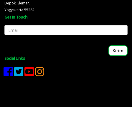
Depok, Sleman,
Yogyakarta 55282
Get In Touch
Email
Social Links