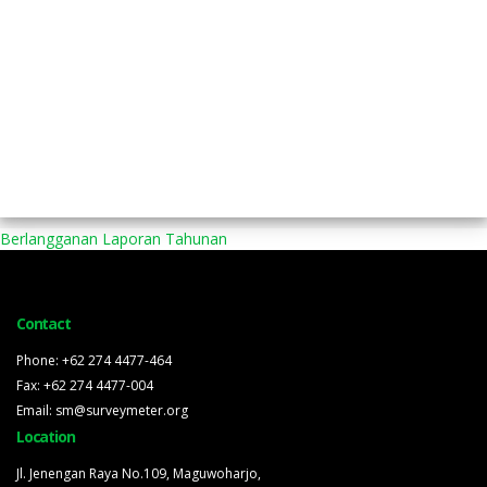
Berlangganan Laporan Tahunan
Contact
Phone: +62 274 4477-464
Fax: +62 274 4477-004
Email: sm@surveymeter.org
Location
Jl. Jenengan Raya No.109, Maguwoharjo,