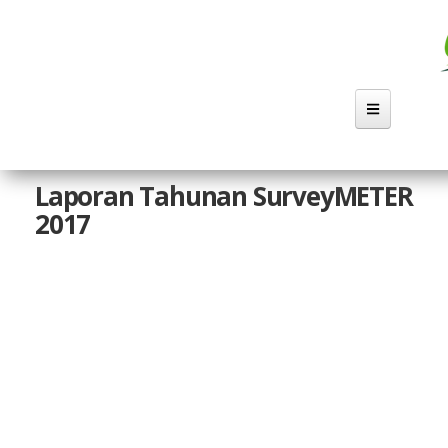
Lompat
ke
isi
utama
Laporan Tahunan SurveyMETER
2017