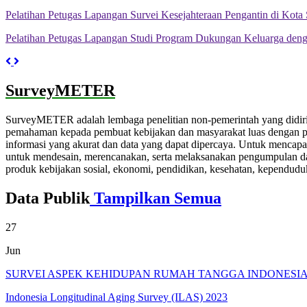
Pelatihan Petugas Lapangan Survei Kesejahteraan Pengantin di Kota
Pelatihan Petugas Lapangan Studi Program Dukungan Keluarga deng
Previous
Next
SurveyMETER
SurveyMETER adalah lembaga penelitian non-pemerintah yang didir
pemahaman kepada pembuat kebijakan dan masyarakat luas dengan pen
informasi yang akurat dan data yang dapat dipercaya. Untuk mencap
untuk mendesain, merencanakan, serta melaksanakan pengumpulan dat
produk kebijakan sosial, ekonomi, pendidikan, kesehatan, kependud
Data Publik
Tampilkan Semua
27
Jun
SURVEI ASPEK KEHIDUPAN RUMAH TANGGA INDONESIA T
Indonesia Longitudinal Aging Survey (ILAS) 2023