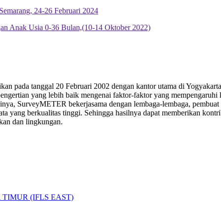
 Semarang, 24-26 Februari 2024
an Anak Usia 0-36 Bulan,(10-14 Oktober 2022)
ikan pada tanggal 20 Februari 2002 dengan kantor utama di Yogyaka
gertian yang lebih baik mengenai faktor-faktor yang mempengaruhi ke
ainya, SurveyMETER bekerjasama dengan lembaga-lembaga, pembuat keb
a yang berkualitas tinggi. Sehingga hasilnya dapat memberikan kontr
ukan dan lingkungan.
IMUR (IFLS EAST)