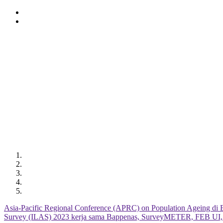
Lompat
ke
isi
utama
Asia-Pacific Regional Conference (APRC) on Population Ageing di B
Survey (ILAS) 2023 kerja sama Bappenas, SurveyMETER, FEB UI