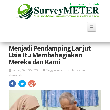
Lompat
Indonesian
English
ke
isi
utama
Beranda
Menjadi Pendamping Lanjut
Usia Itu Membahagiakan
Tentang
Mereka dan Kami
Kegiatan
Jumat, 09/10/2020
Yogyakarta
Siti Musfatun
Khasanah
Publikasi
Working Group
Karir
Cari