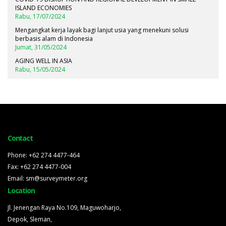
ISLAND ECONOMIES
Rabu, 17/07/2024
Mengangkat kerja layak bagi lanjut usia yang menekuni solusi
berbasis alam di Indonesia
Jumat, 31/05/2024
AGING WELL IN ASIA
Rabu, 15/05/2024
Contact
Phone: +62 274 4477-464
Fax: +62 274 4477-004
Email: sm@surveymeter.org
Location
Jl. Jenengan Raya No.109, Maguwoharjo,
Depok, Sleman,