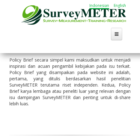
Lompat
Indonesian
English
ke
isi
utama
Beranda
Policy Brief secara simpel kami maksudkan untuk menjadi
inspirasi dan acuan pengambil kebijakan pada isu terkait.
Tentang
Policy Brief yang disampaikan pada website ini adalah,
pertama, yang ditulis berdasarkan hasil penelitian
Kegiatan
SurveyMETER terutama riset independen. Kedua, Policy
Brief karya lembaga atau peneliti luar yang relevan dengan
isu dampingan SurveyMETER dan penting untuk di-share
Publikasi
lebih luas.
Working Group
Karir
Cari