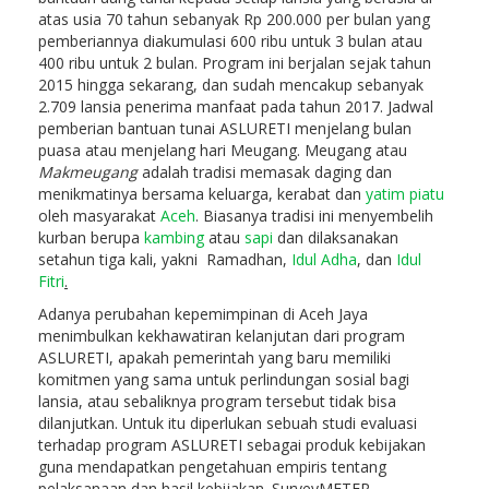
atas usia 70 tahun sebanyak Rp 200.000 per bulan yang
pemberiannya diakumulasi 600 ribu untuk 3 bulan atau
400 ribu untuk 2 bulan. Program ini berjalan sejak tahun
2015 hingga sekarang, dan sudah mencakup sebanyak
2.709 lansia penerima manfaat pada tahun 2017. Jadwal
pemberian bantuan tunai ASLURETI menjelang bulan
puasa atau menjelang hari Meugang. Meugang atau
Makmeugang
adalah tradisi memasak daging dan
menikmatinya bersama keluarga, kerabat dan
yatim piatu
oleh masyarakat
Aceh
. Biasanya tradisi ini menyembelih
kurban berupa
kambing
atau
sapi
dan dilaksanakan
setahun tiga kali, yakni Ramadhan,
Idul Adha
, dan
Idul
Fitri
.
Adanya perubahan kepemimpinan di Aceh Jaya
menimbulkan kekhawatiran kelanjutan dari program
ASLURETI, apakah pemerintah yang baru memiliki
komitmen yang sama untuk perlindungan sosial bagi
lansia, atau sebaliknya program tersebut tidak bisa
dilanjutkan. Untuk itu diperlukan sebuah studi evaluasi
terhadap program ASLURETI sebagai produk kebijakan
guna mendapatkan pengetahuan empiris tentang
pelaksanaan dan hasil kebijakan. SurveyMETER