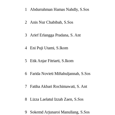
1
Abdurrahman Hamas Nahdly, S.Sos
2
Anis Nur Chabibah, S.Sos
3
Arief Erlangga Pradana, S. Ant
4
Eni Puji Utami, S.Ikom
5
Etik Anjar Fitriarti, S.Ikom
6
Farida Novieti Miftahuljannah, S.Sos
7
Fatiha Akbari Rochimawati, S. Ant
8
Lizza Laelatul Izzah Zaen, S.Sos
9
Sokemd Arjunaroi Manullang, S.Sos