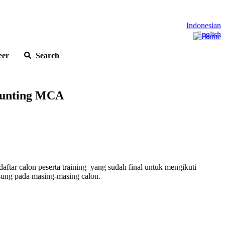
Indonesian
English
eer
Search
Stunting MCA
aftar calon peserta training yang sudah final untuk mengikuti
sung pada masing-masing calon.