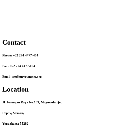
Contact
Phone: +62 274 4477-464
Fax: +62 274 4477-004
Email: sm@surveymeter.org
Location
Jl. Jenengan Raya No.109, Maguwoharjo,
Depok, Sleman,
Yogyakarta 55282