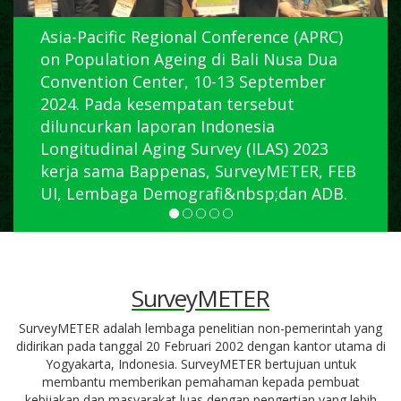
Asia-Pacific Regional Conference (APRC)
on Population Ageing di Bali Nusa Dua
Convention Center, 10-13 September
2024. Pada kesempatan tersebut
diluncurkan laporan Indonesia
Longitudinal Aging Survey (ILAS) 2023
kerja sama Bappenas, SurveyMETER, FEB
UI, Lembaga Demografi&nbsp;dan ADB.
SurveyMETER
SurveyMETER adalah lembaga penelitian non-pemerintah yang
didirikan pada tanggal 20 Februari 2002 dengan kantor utama di
Yogyakarta, Indonesia. SurveyMETER bertujuan untuk
membantu memberikan pemahaman kepada pembuat
kebijakan dan masyarakat luas dengan pengertian yang lebih