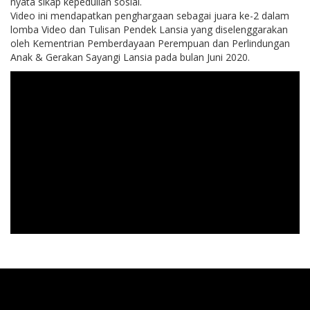
nyata sikap kepedulian sosial.
Video ini mendapatkan penghargaan sebagai juara ke-2 dalam
lomba Video dan Tulisan Pendek Lansia yang diselenggarakan
oleh Kementrian Pemberdayaan Perempuan dan Perlindungan
Anak & Gerakan Sayangi Lansia pada bulan Juni 2020.